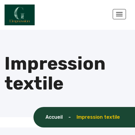
Toggle
Impression
textile
Accueil
-
Impression textile