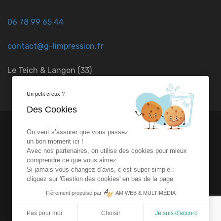
06 78 99 65 44
contact@g-limpression.fr
Le Teich & Langon (33)
Un petit creux ?
Des Cookies
On veut s’assurer que vous passez
un bon moment ici !
© Copyright 2023 Réalisé par
AM Web & Multimédia
-
Avec nos partenaires, on utilise des cookies pour mieux
comprendre ce que vous aimez.
Si jamais vous changez d’avis, c’est super simple :
Mentions Légales
-
Gestion des cookies
cliquez sur 'Gestion des cookies' en bas de la page.
Fièrement propulsé par
AM WEB & MULTIMÉDIA
Pas pour moi
Choisir
Je suis d'accord